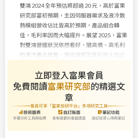
雙鴻
2024
全年預估將超過
20
元，高於富果
研究部當初預期，主因伺服器需求及液冷散
熱模組營收佔比皆高於預期，產品組合轉
佳，毛利率因而大幅提升。展望
2025
，富果
對雙鴻營運狀況依然看好，隨高價、高毛利
的液冷產品放量，營收規模及獲利將大幅成
長
...
（
最新觀
立即登入富果會員
免費閱讀
富果研究部
的精選文
章
會員可享「富果投研平台」多項研究工具
技術圖表
自訂版面
筆記功能
多種分析工具與指標
客製喜歡的看盤版面
速記投資心得與筆記