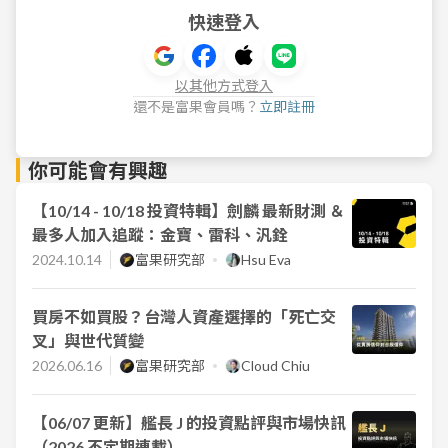
快速登入
以其他方式登入
還不是富果會員嗎？
立即註冊
你可能會有興趣
【10/14 - 10/18 投資特輯】劍麟 最新財測 ＆
最多人加入追蹤：金寶、雷科、汎銓
2024.10.14
富果研究部
Hsu Eva
買房不如買股？台灣人資產選擇的「死亡交
叉」與世代質變
2026.06.16
富果研究部
Cloud Chiu
【06/07 更新】艦長 J 的投資點評與市場快訊
（2026 不定期連載）