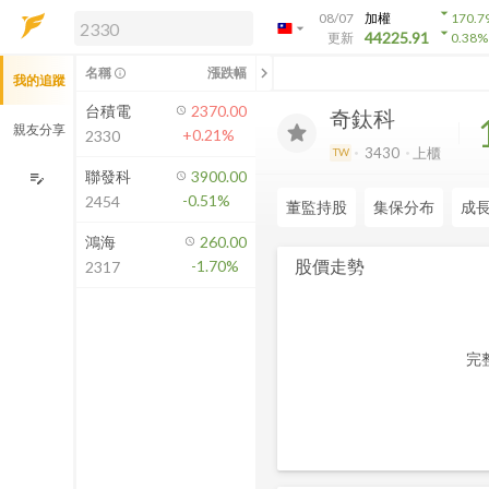
arrow_drop_down
08/07
加權
170.7
arrow_drop_down
arrow_drop_down
解鎖即時行情及進階功能
44225.91
更新
0.38
%
「綁定合作券商帳戶」或「訂閱任一
chevron_left
名稱
漲跌幅
info_outline
我的追蹤
方案」，即可解鎖以下功能：
即時行情
台積電
2370.00
奇鈦科
即時市況與排行
親友分享
+0.21%
2330
到價通知
3430
上櫃
TW
成交金額熱力圖
聯發科
3900.00
edit_note
-0.51%
2454
前往方案訂閱
董監持股
集保分布
成
如何綁定合作券商
鴻海
260.00
股價走勢
-1.70%
2317
完