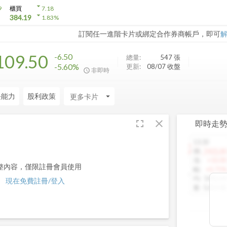
arrow_drop_down
9
櫃買
7.18
arrow_drop_down
384.19
1.83
%
訂閱任一進階卡片或綁定合作券商帳戶，即可
109.50
-6.50
總量:
547
張
-5.60%
更新:
08/07 收盤
非即時
長能力
股利政策
arrow_drop_down
fullscreen
close
即時走
13:30
1460.00
價
:
1425.00
漲
:
+10.00
整內容，僅限註冊會員使用
幅
:
+0.71%
均
:
1442.64
現在免費註冊/登入
量
:
5,013 張