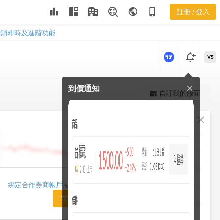
leaderboard
public
phone_iphone
註冊 / 登入
3430
3430
解鎖即時及進階功能
notification_add
VS
到價通知
close
更強大的進階價量圖表
自訂我的版面
view_quilt
完整內容，僅限註冊會員使用
fullscreen
close
勢
註冊/登入解鎖
1482.50
1448.75
1415.00
1420.00
綁定合作券商帳戶
或「訂閱任一方案」即可解鎖
1381.25
立即前往訂閱
1347.50