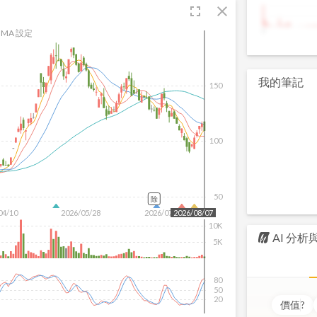
fullscreen
close
9
MA 設定
我的筆記
150
100
50
除
04/10
2026/05/28
2026/07/16
2026/08/07
10K
AI 分
5K
80
50
20
價值
?