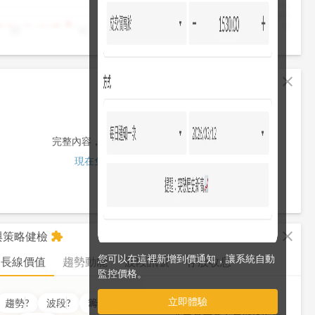
4,000
2,000
0
10
11
12
13
13:30
fullscreen
close
完整內容，僅限註冊會員使用
現在免費註冊/登入
fullscreen
close
析與策略健檢
extension
您可以在這裡新增到價通知，讓系統自動
長線價值
趨勢動能
波段訊號
存股收息
監控價格。
立即體驗
價值
??
分
趨勢
?
波段
?
籌碼
?