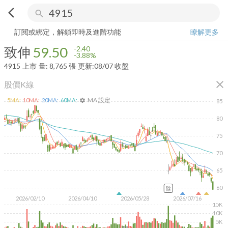
arrow_back_ios
search
致伸
59.50
-3.88%
量:
8,765
張
訂閱或綁定，解鎖即時及進階功能
瞭解更多
致伸
59.50
-2.40
-3.88%
4915
上市
量:
8,765
張
更新:
08/07 收盤
close
股價K線
MA 設定
5
MA:
10
MA:
20
MA:
60
MA:
settings
85
80
75
70
65
60
除
2026/02/10
2026/04/10
2026/05/28
2026/07/16
15K
10K
5K