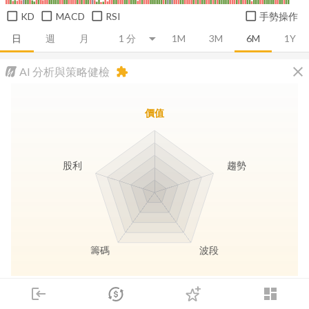
KD
MACD
RSI
手勢操作
日
週
月
1M
3M
6M
1Y
close
AI 分析與策略健檢
extension
價值
股利
趨勢
籌碼
波段
長線價值
趨勢動能
波段訊號
存股收息
login
dashboard
市場
追蹤
下單
交易
登入